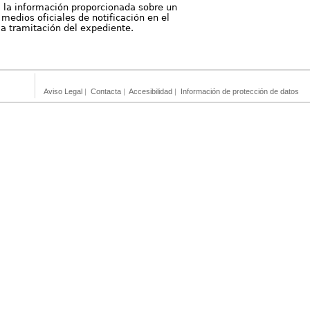
, la información proporcionada sobre un
medios oficiales de notificación en el
 la tramitación del expediente.
Aviso Legal
|
Contacta
|
Accesibilidad
|
Información de protección de datos