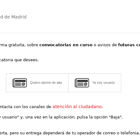
ad de Madrid
orma gratuita, sobre
convocatorias en curso
o avisos de
futuras c
ocatoria que desees.
Quiero darme de alta
Ya soy usuario
atención al ciudadano
contacta con los canales de
.
y usuario" y, una vez en la aplicación, pulsa la opción "Baja".
lerta, pero su entrega dependerá de tu operador de correo o telefonía