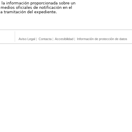
, la información proporcionada sobre un
medios oficiales de notificación en el
 la tramitación del expediente.
Aviso Legal
|
Contacta
|
Accesibilidad
|
Información de protección de datos