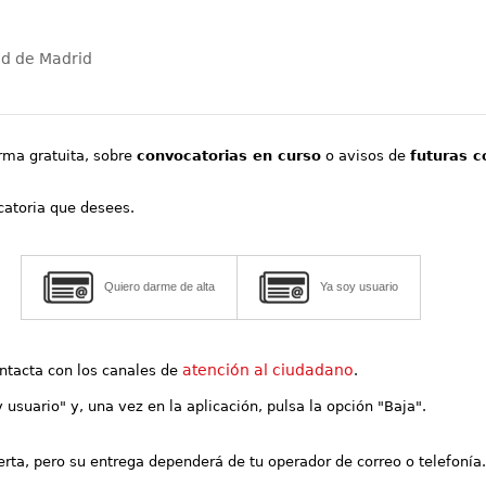
ad de Madrid
orma gratuita, sobre
convocatorias en curso
o avisos de
futuras c
ocatoria que desees.
Quiero darme de alta
Ya soy usuario
atención al ciudadano
contacta con los canales de
.
y usuario" y, una vez en la aplicación, pulsa la opción "Baja".
lerta, pero su entrega dependerá de tu operador de correo o telefonía