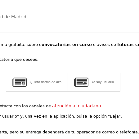
ad de Madrid
orma gratuita, sobre
convocatorias en curso
o avisos de
futuras c
ocatoria que desees.
Quiero darme de alta
Ya soy usuario
atención al ciudadano
contacta con los canales de
.
y usuario" y, una vez en la aplicación, pulsa la opción "Baja".
lerta, pero su entrega dependerá de tu operador de correo o telefonía