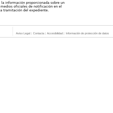
, la información proporcionada sobre un
medios oficiales de notificación en el
 la tramitación del expediente.
Aviso Legal
|
Contacta
|
Accesibilidad
|
Información de protección de datos