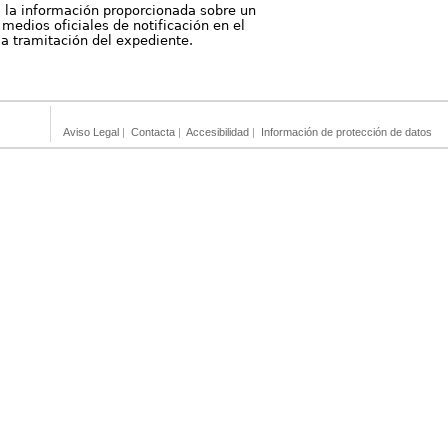
, la información proporcionada sobre un
medios oficiales de notificación en el
 la tramitación del expediente.
Aviso Legal
|
Contacta
|
Accesibilidad
|
Información de protección de datos