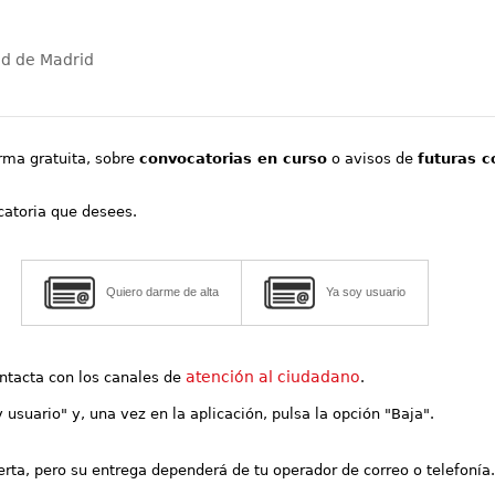
ad de Madrid
orma gratuita, sobre
convocatorias en curso
o avisos de
futuras c
ocatoria que desees.
Quiero darme de alta
Ya soy usuario
atención al ciudadano
contacta con los canales de
.
y usuario" y, una vez en la aplicación, pulsa la opción "Baja".
lerta, pero su entrega dependerá de tu operador de correo o telefonía