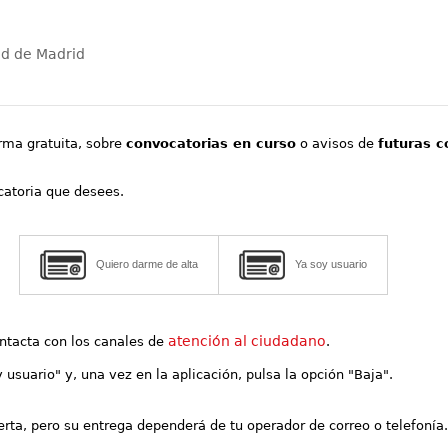
ad de Madrid
orma gratuita, sobre
convocatorias en curso
o avisos de
futuras c
ocatoria que desees.
Quiero darme de alta
Ya soy usuario
atención al ciudadano
contacta con los canales de
.
y usuario" y, una vez en la aplicación, pulsa la opción "Baja".
lerta, pero su entrega dependerá de tu operador de correo o telefonía