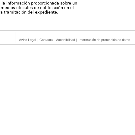
, la información proporcionada sobre un
medios oficiales de notificación en el
 la tramitación del expediente.
Aviso Legal
|
Contacta
|
Accesibilidad
|
Información de protección de datos