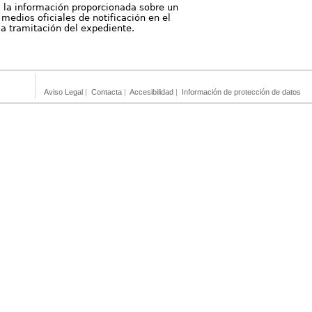
, la información proporcionada sobre un
medios oficiales de notificación en el
 la tramitación del expediente.
Aviso Legal
|
Contacta
|
Accesibilidad
|
Información de protección de datos