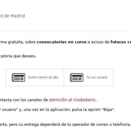
ad de Madrid
orma gratuita, sobre
convocatorias en curso
o avisos de
futuras c
ocatoria que desees.
Quiero darme de alta
Ya soy usuario
atención al ciudadano
contacta con los canales de
.
y usuario" y, una vez en la aplicación, pulsa la opción "Baja".
lerta, pero su entrega dependerá de tu operador de correo o telefonía