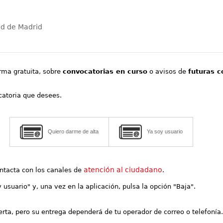
ad de Madrid
orma gratuita, sobre
convocatorias en curso
o avisos de
futuras c
ocatoria que desees.
Quiero darme de alta
Ya soy usuario
atención al ciudadano
contacta con los canales de
.
y usuario" y, una vez en la aplicación, pulsa la opción "Baja".
lerta, pero su entrega dependerá de tu operador de correo o telefonía