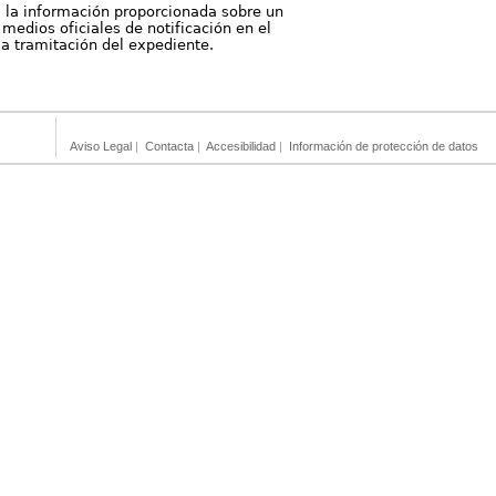
, la información proporcionada sobre un
medios oficiales de notificación en el
 la tramitación del expediente.
Aviso Legal
|
Contacta
|
Accesibilidad
|
Información de protección de datos