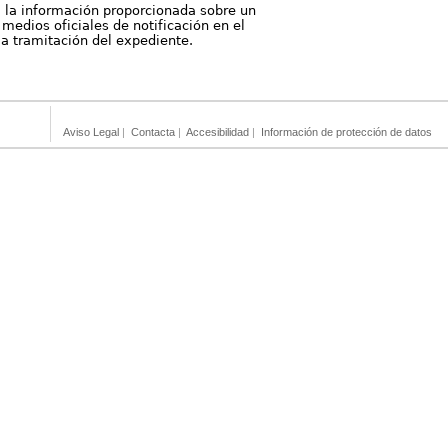
, la información proporcionada sobre un
medios oficiales de notificación en el
 la tramitación del expediente.
Aviso Legal
|
Contacta
|
Accesibilidad
|
Información de protección de datos