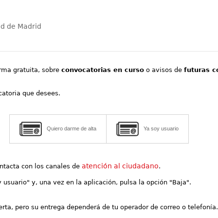
ad de Madrid
orma gratuita, sobre
convocatorias en curso
o avisos de
futuras c
ocatoria que desees.
Quiero darme de alta
Ya soy usuario
atención al ciudadano
contacta con los canales de
.
y usuario" y, una vez en la aplicación, pulsa la opción "Baja".
lerta, pero su entrega dependerá de tu operador de correo o telefonía