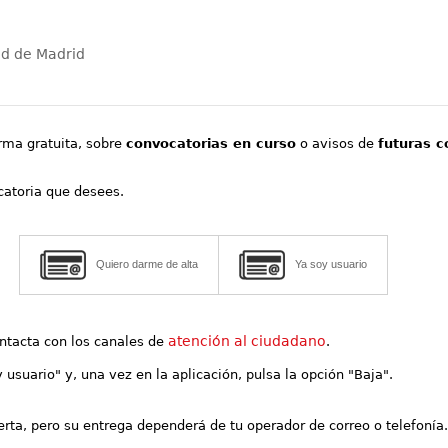
ad de Madrid
orma gratuita, sobre
convocatorias en curso
o avisos de
futuras c
ocatoria que desees.
Quiero darme de alta
Ya soy usuario
atención al ciudadano
contacta con los canales de
.
y usuario" y, una vez en la aplicación, pulsa la opción "Baja".
lerta, pero su entrega dependerá de tu operador de correo o telefonía