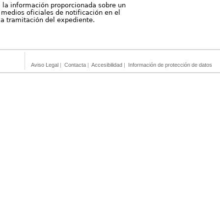
, la información proporcionada sobre un
medios oficiales de notificación en el
 la tramitación del expediente.
Aviso Legal
|
Contacta
|
Accesibilidad
|
Información de protección de datos