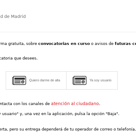
ad de Madrid
orma gratuita, sobre
convocatorias en curso
o avisos de
futuras c
ocatoria que desees.
Quiero darme de alta
Ya soy usuario
atención al ciudadano
contacta con los canales de
.
y usuario" y, una vez en la aplicación, pulsa la opción "Baja".
lerta, pero su entrega dependerá de tu operador de correo o telefonía