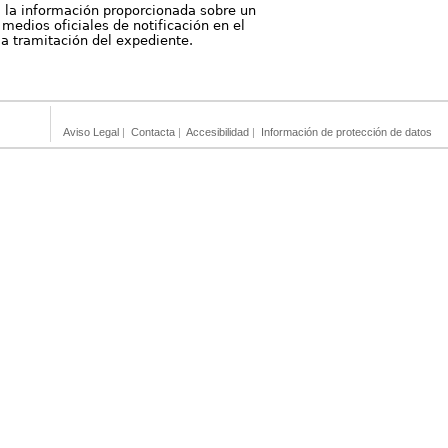
, la información proporcionada sobre un
medios oficiales de notificación en el
 la tramitación del expediente.
Aviso Legal
|
Contacta
|
Accesibilidad
|
Información de protección de datos