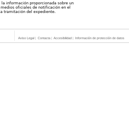
, la información proporcionada sobre un
medios oficiales de notificación en el
 la tramitación del expediente.
Aviso Legal
|
Contacta
|
Accesibilidad
|
Información de protección de datos