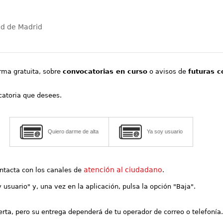
ad de Madrid
orma gratuita, sobre
convocatorias en curso
o avisos de
futuras c
ocatoria que desees.
Quiero darme de alta
Ya soy usuario
atención al ciudadano
contacta con los canales de
.
y usuario" y, una vez en la aplicación, pulsa la opción "Baja".
lerta, pero su entrega dependerá de tu operador de correo o telefonía