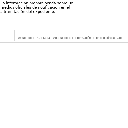
, la información proporcionada sobre un
medios oficiales de notificación en el
 la tramitación del expediente.
Aviso Legal
|
Contacta
|
Accesibilidad
|
Información de protección de datos