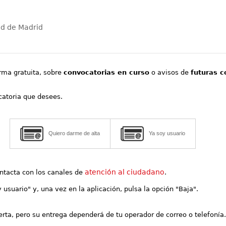
ad de Madrid
orma gratuita, sobre
convocatorias en curso
o avisos de
futuras c
ocatoria que desees.
Quiero darme de alta
Ya soy usuario
atención al ciudadano
contacta con los canales de
.
y usuario" y, una vez en la aplicación, pulsa la opción "Baja".
lerta, pero su entrega dependerá de tu operador de correo o telefonía