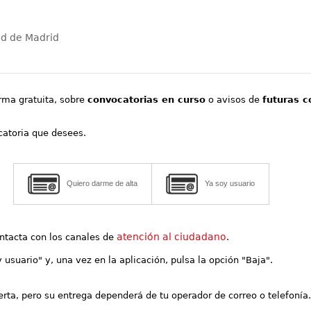
ad de Madrid
orma gratuita, sobre
convocatorias en curso
o avisos de
futuras c
ocatoria que desees.
Quiero darme de alta
Ya soy usuario
atención al ciudadano
contacta con los canales de
.
y usuario" y, una vez en la aplicación, pulsa la opción "Baja".
lerta, pero su entrega dependerá de tu operador de correo o telefonía