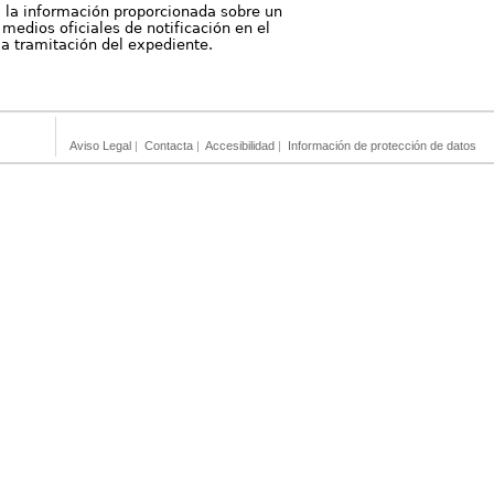
, la información proporcionada sobre un
medios oficiales de notificación en el
 la tramitación del expediente.
Aviso Legal
|
Contacta
|
Accesibilidad
|
Información de protección de datos