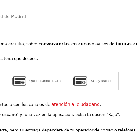
ad de Madrid
orma gratuita, sobre
convocatorias en curso
o avisos de
futuras c
ocatoria que desees.
Quiero darme de alta
Ya soy usuario
atención al ciudadano
contacta con los canales de
.
y usuario" y, una vez en la aplicación, pulsa la opción "Baja".
lerta, pero su entrega dependerá de tu operador de correo o telefonía