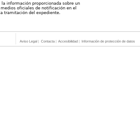
, la información proporcionada sobre un
medios oficiales de notificación en el
 la tramitación del expediente.
Aviso Legal
|
Contacta
|
Accesibilidad
|
Información de protección de datos