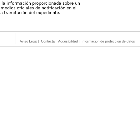
, la información proporcionada sobre un
medios oficiales de notificación en el
 la tramitación del expediente.
Aviso Legal
|
Contacta
|
Accesibilidad
|
Información de protección de datos