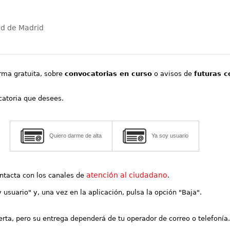
ad de Madrid
orma gratuita, sobre
convocatorias en curso
o avisos de
futuras c
ocatoria que desees.
Quiero darme de alta
Ya soy usuario
atención al ciudadano
contacta con los canales de
.
y usuario" y, una vez en la aplicación, pulsa la opción "Baja".
lerta, pero su entrega dependerá de tu operador de correo o telefonía