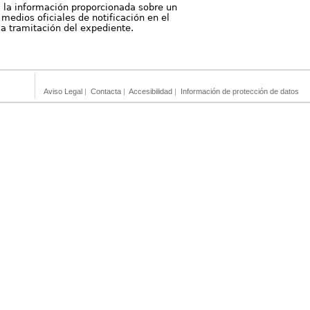
, la información proporcionada sobre un
medios oficiales de notificación en el
 la tramitación del expediente.
Aviso Legal
|
Contacta
|
Accesibilidad
|
Información de protección de datos