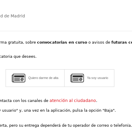
ad de Madrid
orma gratuita, sobre
convocatorias en curso
o avisos de
futuras c
ocatoria que desees.
Quiero darme de alta
Ya soy usuario
atención al ciudadano
contacta con los canales de
.
y usuario" y, una vez en la aplicación, pulsa la opción "Baja".
lerta, pero su entrega dependerá de tu operador de correo o telefonía