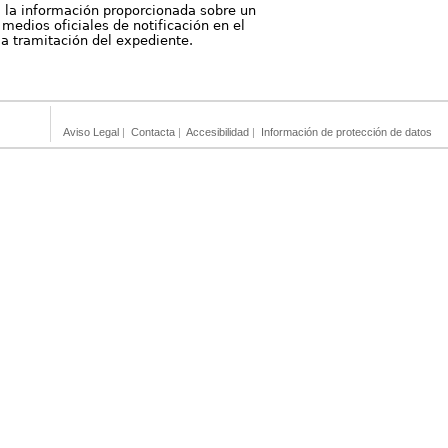
, la información proporcionada sobre un
medios oficiales de notificación en el
 la tramitación del expediente.
Aviso Legal
|
Contacta
|
Accesibilidad
|
Información de protección de datos