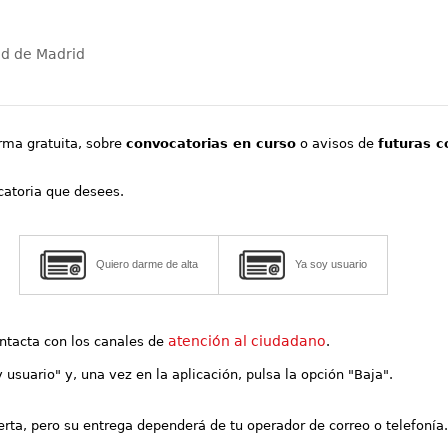
ad de Madrid
orma gratuita, sobre
convocatorias en curso
o avisos de
futuras c
ocatoria que desees.
Quiero darme de alta
Ya soy usuario
atención al ciudadano
contacta con los canales de
.
y usuario" y, una vez en la aplicación, pulsa la opción "Baja".
lerta, pero su entrega dependerá de tu operador de correo o telefonía