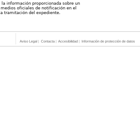
, la información proporcionada sobre un
medios oficiales de notificación en el
 la tramitación del expediente.
Aviso Legal
|
Contacta
|
Accesibilidad
|
Información de protección de datos