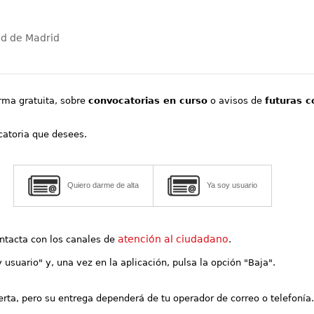
ad de Madrid
orma gratuita, sobre
convocatorias en curso
o avisos de
futuras c
ocatoria que desees.
Quiero darme de alta
Ya soy usuario
atención al ciudadano
contacta con los canales de
.
y usuario" y, una vez en la aplicación, pulsa la opción "Baja".
lerta, pero su entrega dependerá de tu operador de correo o telefonía