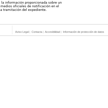
, la información proporcionada sobre un
medios oficiales de notificación en el
 la tramitación del expediente.
Aviso Legal
|
Contacta
|
Accesibilidad
|
Información de protección de datos