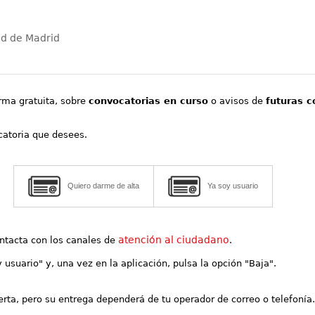
ad de Madrid
orma gratuita, sobre
convocatorias en curso
o avisos de
futuras c
ocatoria que desees.
Quiero darme de alta
Ya soy usuario
atención al ciudadano
contacta con los canales de
.
y usuario" y, una vez en la aplicación, pulsa la opción "Baja".
lerta, pero su entrega dependerá de tu operador de correo o telefonía