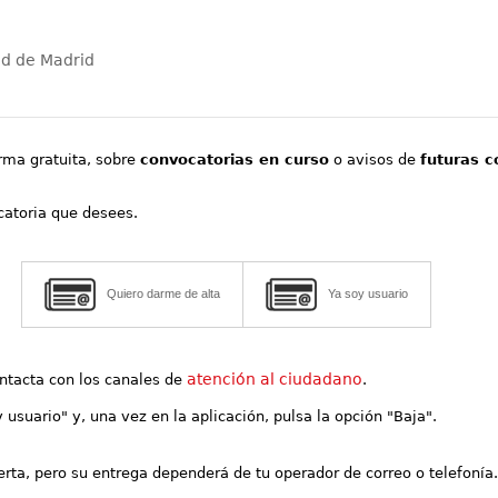
ad de Madrid
orma gratuita, sobre
convocatorias en curso
o avisos de
futuras c
ocatoria que desees.
Quiero darme de alta
Ya soy usuario
atención al ciudadano
contacta con los canales de
.
y usuario" y, una vez en la aplicación, pulsa la opción "Baja".
lerta, pero su entrega dependerá de tu operador de correo o telefonía