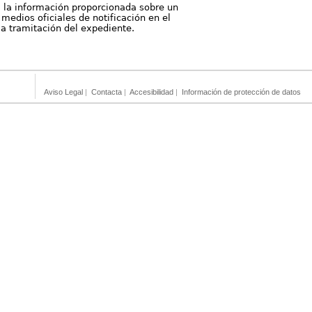
, la información proporcionada sobre un
medios oficiales de notificación en el
 la tramitación del expediente.
Aviso Legal
|
Contacta
|
Accesibilidad
|
Información de protección de datos