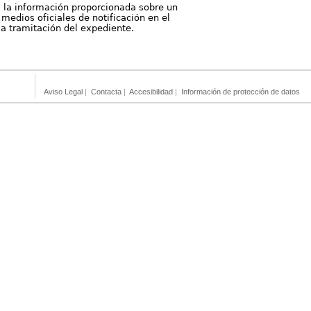
, la información proporcionada sobre un
medios oficiales de notificación en el
 la tramitación del expediente.
Aviso Legal
|
Contacta
|
Accesibilidad
|
Información de protección de datos