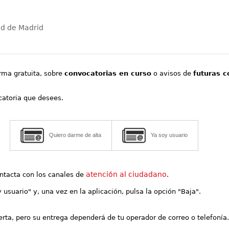
ad de Madrid
orma gratuita, sobre
convocatorias en curso
o avisos de
futuras c
ocatoria que desees.
Quiero darme de alta
Ya soy usuario
atención al ciudadano
contacta con los canales de
.
y usuario" y, una vez en la aplicación, pulsa la opción "Baja".
lerta, pero su entrega dependerá de tu operador de correo o telefonía