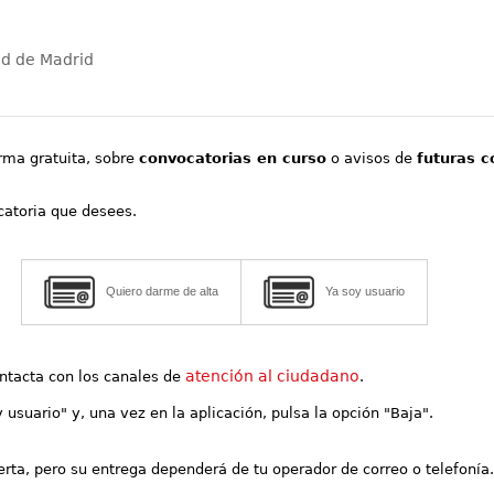
ad de Madrid
orma gratuita, sobre
convocatorias en curso
o avisos de
futuras c
ocatoria que desees.
Quiero darme de alta
Ya soy usuario
atención al ciudadano
contacta con los canales de
.
y usuario" y, una vez en la aplicación, pulsa la opción "Baja".
lerta, pero su entrega dependerá de tu operador de correo o telefonía