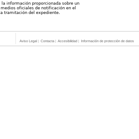
, la información proporcionada sobre un
medios oficiales de notificación en el
 la tramitación del expediente.
Aviso Legal
|
Contacta
|
Accesibilidad
|
Información de protección de datos