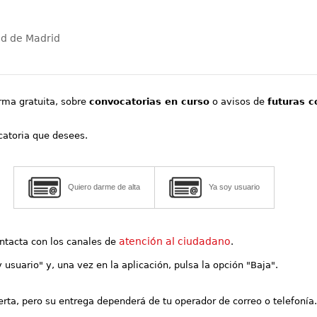
ad de Madrid
orma gratuita, sobre
convocatorias en curso
o avisos de
futuras c
ocatoria que desees.
Quiero darme de alta
Ya soy usuario
atención al ciudadano
contacta con los canales de
.
y usuario" y, una vez en la aplicación, pulsa la opción "Baja".
lerta, pero su entrega dependerá de tu operador de correo o telefonía