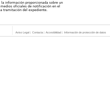
, la información proporcionada sobre un
medios oficiales de notificación en el
 la tramitación del expediente.
Aviso Legal
|
Contacta
|
Accesibilidad
|
Información de protección de datos