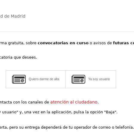
ad de Madrid
orma gratuita, sobre
convocatorias en curso
o avisos de
futuras c
ocatoria que desees.
Quiero darme de alta
Ya soy usuario
atención al ciudadano
contacta con los canales de
.
y usuario" y, una vez en la aplicación, pulsa la opción "Baja".
lerta, pero su entrega dependerá de tu operador de correo o telefonía