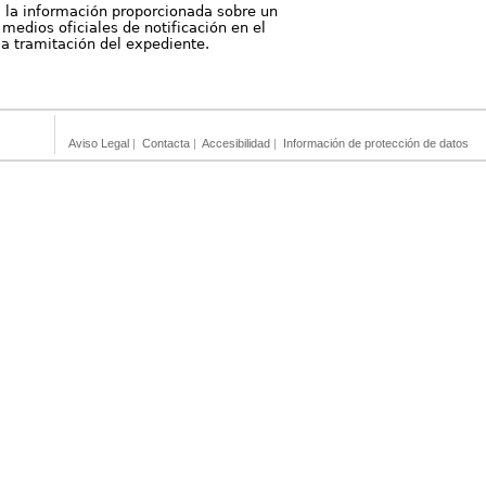
, la información proporcionada sobre un
medios oficiales de notificación en el
 la tramitación del expediente.
Aviso Legal
|
Contacta
|
Accesibilidad
|
Información de protección de datos