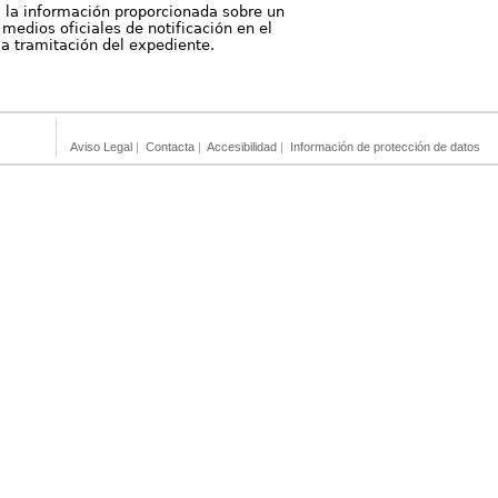
, la información proporcionada sobre un
medios oficiales de notificación en el
 la tramitación del expediente.
Aviso Legal
|
Contacta
|
Accesibilidad
|
Información de protección de datos