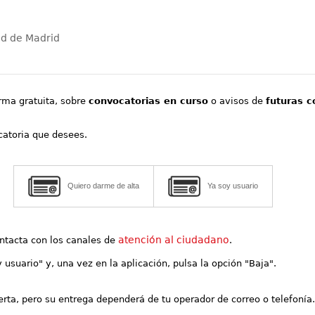
ad de Madrid
orma gratuita, sobre
convocatorias en curso
o avisos de
futuras c
ocatoria que desees.
Quiero darme de alta
Ya soy usuario
atención al ciudadano
contacta con los canales de
.
y usuario" y, una vez en la aplicación, pulsa la opción "Baja".
lerta, pero su entrega dependerá de tu operador de correo o telefonía