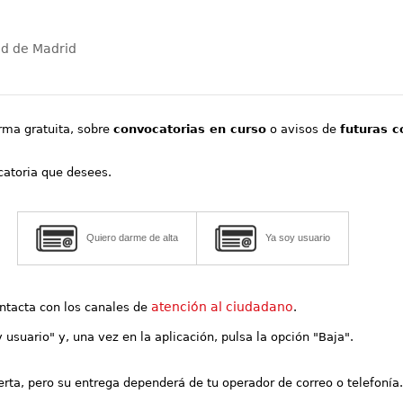
ad de Madrid
orma gratuita, sobre
convocatorias en curso
o avisos de
futuras c
ocatoria que desees.
Quiero darme de alta
Ya soy usuario
atención al ciudadano
contacta con los canales de
.
y usuario" y, una vez en la aplicación, pulsa la opción "Baja".
lerta, pero su entrega dependerá de tu operador de correo o telefonía