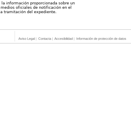
, la información proporcionada sobre un
medios oficiales de notificación en el
 la tramitación del expediente.
Aviso Legal
|
Contacta
|
Accesibilidad
|
Información de protección de datos