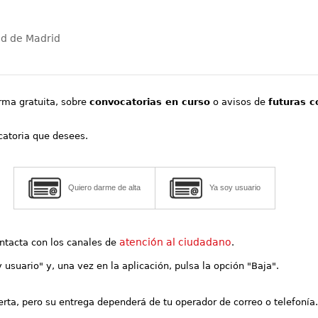
ad de Madrid
orma gratuita, sobre
convocatorias en curso
o avisos de
futuras c
ocatoria que desees.
Quiero darme de alta
Ya soy usuario
atención al ciudadano
contacta con los canales de
.
y usuario" y, una vez en la aplicación, pulsa la opción "Baja".
lerta, pero su entrega dependerá de tu operador de correo o telefonía