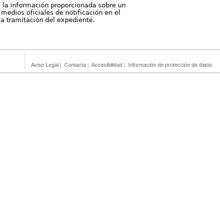
, la información proporcionada sobre un
medios oficiales de notificación en el
 la tramitación del expediente.
Aviso Legal
|
Contacta
|
Accesibilidad
|
Información de protección de datos