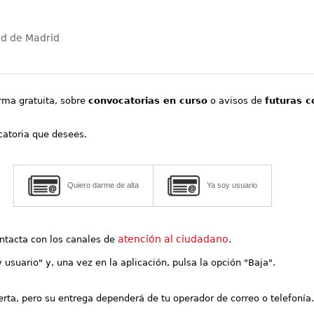
ad de Madrid
orma gratuita, sobre
convocatorias en curso
o avisos de
futuras c
ocatoria que desees.
Quiero darme de alta
Ya soy usuario
atención al ciudadano
contacta con los canales de
.
y usuario" y, una vez en la aplicación, pulsa la opción "Baja".
lerta, pero su entrega dependerá de tu operador de correo o telefonía