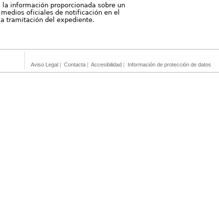
, la información proporcionada sobre un
medios oficiales de notificación en el
 la tramitación del expediente.
Aviso Legal
|
Contacta
|
Accesibilidad
|
Información de protección de datos