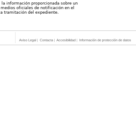
, la información proporcionada sobre un
medios oficiales de notificación en el
 la tramitación del expediente.
Aviso Legal
|
Contacta
|
Accesibilidad
|
Información de protección de datos