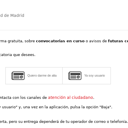
ad de Madrid
orma gratuita, sobre
convocatorias en curso
o avisos de
futuras c
ocatoria que desees.
Quiero darme de alta
Ya soy usuario
atención al ciudadano
contacta con los canales de
.
y usuario" y, una vez en la aplicación, pulsa la opción "Baja".
lerta, pero su entrega dependerá de tu operador de correo o telefonía