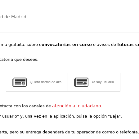
ad de Madrid
orma gratuita, sobre
convocatorias en curso
o avisos de
futuras c
ocatoria que desees.
Quiero darme de alta
Ya soy usuario
atención al ciudadano
contacta con los canales de
.
y usuario" y, una vez en la aplicación, pulsa la opción "Baja".
lerta, pero su entrega dependerá de tu operador de correo o telefonía