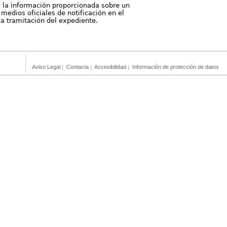
, la información proporcionada sobre un
medios oficiales de notificación en el
 la tramitación del expediente.
Aviso Legal
|
Contacta
|
Accesibilidad
|
Información de protección de datos