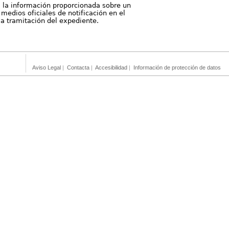
, la información proporcionada sobre un
medios oficiales de notificación en el
 la tramitación del expediente.
Aviso Legal
|
Contacta
|
Accesibilidad
|
Información de protección de datos