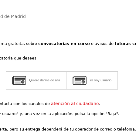
ad de Madrid
orma gratuita, sobre
convocatorias en curso
o avisos de
futuras c
ocatoria que desees.
Quiero darme de alta
Ya soy usuario
atención al ciudadano
contacta con los canales de
.
y usuario" y, una vez en la aplicación, pulsa la opción "Baja".
lerta, pero su entrega dependerá de tu operador de correo o telefonía