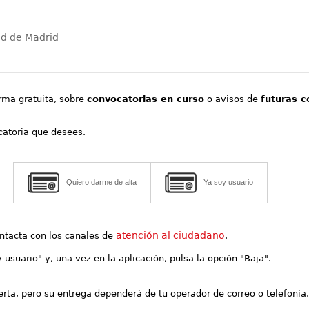
ad de Madrid
orma gratuita, sobre
convocatorias en curso
o avisos de
futuras c
ocatoria que desees.
Quiero darme de alta
Ya soy usuario
atención al ciudadano
contacta con los canales de
.
y usuario" y, una vez en la aplicación, pulsa la opción "Baja".
lerta, pero su entrega dependerá de tu operador de correo o telefonía