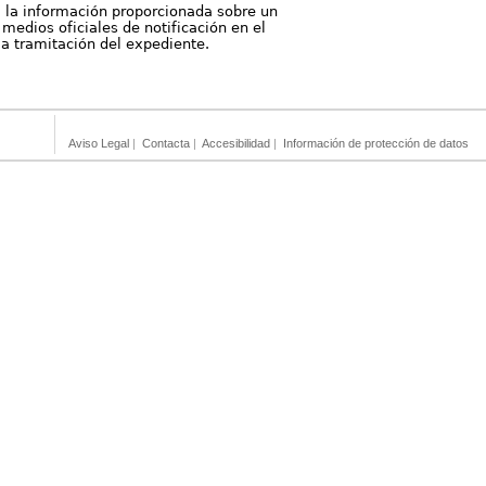
, la información proporcionada sobre un
medios oficiales de notificación en el
 la tramitación del expediente.
Aviso Legal
|
Contacta
|
Accesibilidad
|
Información de protección de datos