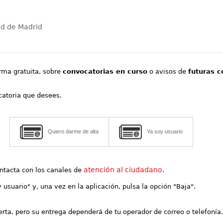
ad de Madrid
orma gratuita, sobre
convocatorias en curso
o avisos de
futuras c
ocatoria que desees.
Quiero darme de alta
Ya soy usuario
atención al ciudadano
contacta con los canales de
.
y usuario" y, una vez en la aplicación, pulsa la opción "Baja".
lerta, pero su entrega dependerá de tu operador de correo o telefonía