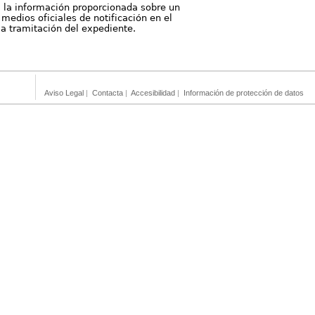
, la información proporcionada sobre un
medios oficiales de notificación en el
 la tramitación del expediente.
Aviso Legal
|
Contacta
|
Accesibilidad
|
Información de protección de datos