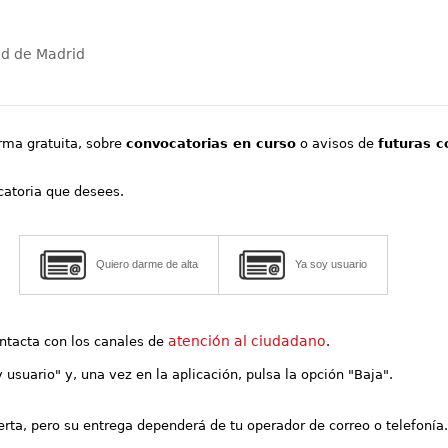
ad de Madrid
orma gratuita, sobre
convocatorias en curso
o avisos de
futuras c
ocatoria que desees.
Quiero darme de alta
Ya soy usuario
atención al ciudadano
contacta con los canales de
.
y usuario" y, una vez en la aplicación, pulsa la opción "Baja".
lerta, pero su entrega dependerá de tu operador de correo o telefonía