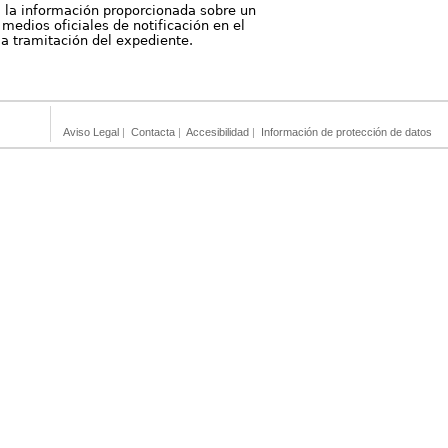
, la información proporcionada sobre un
medios oficiales de notificación en el
 la tramitación del expediente.
Aviso Legal
|
Contacta
|
Accesibilidad
|
Información de protección de datos