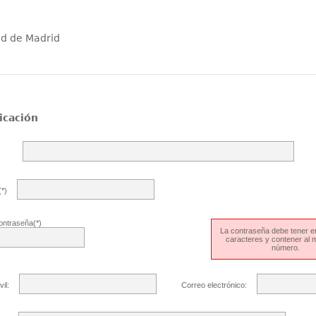
ad de Madrid
icación
*)
ontraseña(*)
La contraseña debe tener en
caracteres y contener al
número.
il:
Correo electrónico: