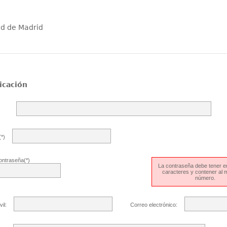
ad de Madrid
icación
*)
ontraseña(*)
La contraseña debe tener en
caracteres y contener al
número.
il:
Correo electrónico: