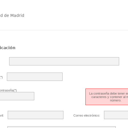
ad de Madrid
icación
*)
ontraseña(*)
La contraseña debe tener en
caracteres y contener al
número.
il:
Correo electrónico: