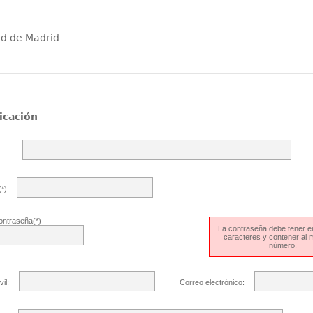
ad de Madrid
icación
*)
ontraseña(*)
La contraseña debe tener en
caracteres y contener al
número.
il:
Correo electrónico: