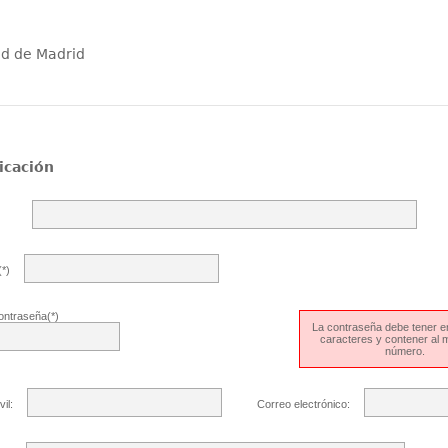
ad de Madrid
icación
*)
ontraseña(*)
La contraseña debe tener en
caracteres y contener al
número.
il:
Correo electrónico: