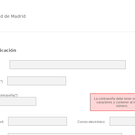
ad de Madrid
icación
*)
ontraseña(*)
La contraseña debe tener en
caracteres y contener al
número.
il:
Correo electrónico: