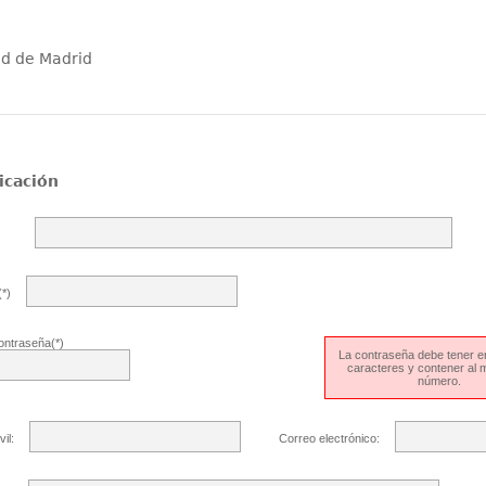
ad de Madrid
icación
*)
ontraseña(*)
La contraseña debe tener en
caracteres y contener al
número.
il:
Correo electrónico: