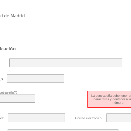
ad de Madrid
icación
*)
ontraseña(*)
La contraseña debe tener en
caracteres y contener al
número.
il:
Correo electrónico: