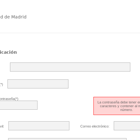
ad de Madrid
icación
*)
ontraseña(*)
La contraseña debe tener en
caracteres y contener al
número.
il:
Correo electrónico: