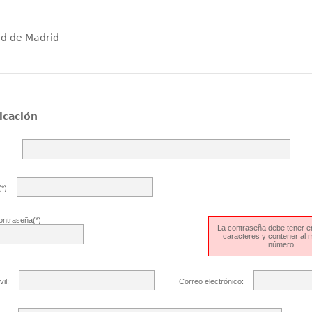
ad de Madrid
icación
*)
ontraseña(*)
La contraseña debe tener en
caracteres y contener al
número.
il:
Correo electrónico: