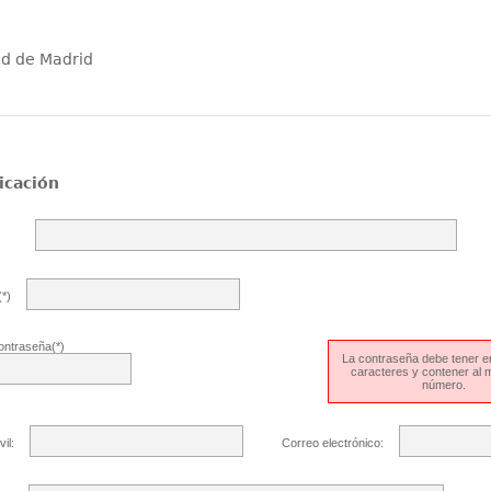
ad de Madrid
icación
*)
ontraseña(*)
La contraseña debe tener en
caracteres y contener al
número.
il:
Correo electrónico: