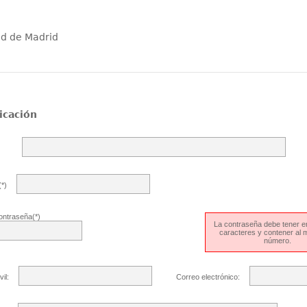
ad de Madrid
icación
*)
ontraseña(*)
La contraseña debe tener en
caracteres y contener al
número.
il:
Correo electrónico: