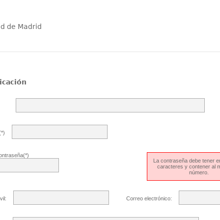
ad de Madrid
icación
*)
ontraseña(*)
La contraseña debe tener en
caracteres y contener al
número.
il:
Correo electrónico: