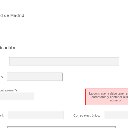
ad de Madrid
icación
*)
ontraseña(*)
La contraseña debe tener en
caracteres y contener al
número.
il:
Correo electrónico: