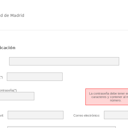
ad de Madrid
icación
*)
ontraseña(*)
La contraseña debe tener en
caracteres y contener al
número.
il:
Correo electrónico: