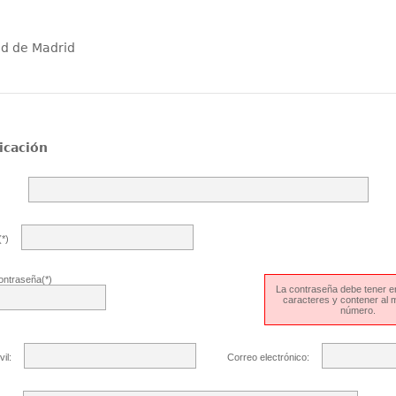
ad de Madrid
icación
*)
ontraseña(*)
La contraseña debe tener en
caracteres y contener al
número.
il:
Correo electrónico: